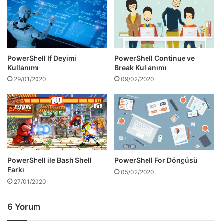
dosyasının çalıştırıldığı sunucuda ve
bağlanılacak olan sunucuda aşağıdaki
komutun çalıştırılması sorunları çözebilir.
PowerShell If Deyimi
PowerShell Continue ve
Set-ExecutionPolicy -ExecutionPolicy Remo
Kullanımı
Break Kullanımı
29/01/2020
09/02/2020
Powershell ile Rest API – RESTfull
Web Service Entegrasyonu
Powershell ile Rest API – RESTfull web service
entegrasyonu sağlayacak olan fonksiyon Initialize-
PowerShell ile Bash Shell
PowerShell For Döngüsü
Farkı
DemoUser şeklinde tanımlanmıştır. Initialize-DemoUser
05/02/2020
27/01/2020
Powershell fonksiyonu ile randomuser.me sitesinden
sağlanan Rest API web service bağlanıp JSON tipinde
6 Yorum
kullanıcı listesi alınmaktadır. Site sağladığı datayı cinsiyet,