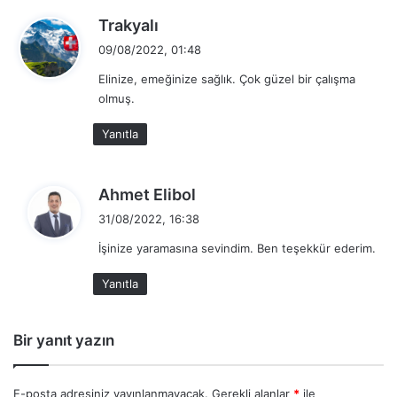
Sunucuna Bağlanmak
d
Trakyalı
Powershell ile uzaktan Active Directory sunucuna
e
09/08/2022, 01:48
bağlanmak için gerekli
Connect-ActiveDirectory
d
Elinize, emeğinize sağlık. Çok güzel bir çalışma
i
fonksiyonu opsiyoneldir. Powershell komutları yada script
olmuş.
k
dosyası Active Directory sunucusu üzerinde de
i
çalıştırılabilir ancak önerilmez. Bu yüzden ayrı bir
Yanıtla
:
fonksiyon olarak yazılmıştır.
d
Ahmet Elibol
e
Function Connect-ActiveDirectory

31/08/2022, 16:38
{

d
    [CmdletBinding()]  

İşinize yaramasına sevindim. Ben teşekkür ederim.
i
    Param (  

k
        [ Parameter (Mandatory = $true, HelpMessage
Yanıtla
i
        [string] $Server,

:
        [ Parameter (Mandatory = $true, HelpMessage
Bir yanıt yazın
        [string] $Username,

        [ Parameter (Mandatory = $true, HelpMessage
E-posta adresiniz yayınlanmayacak.
Gerekli alanlar
*
ile