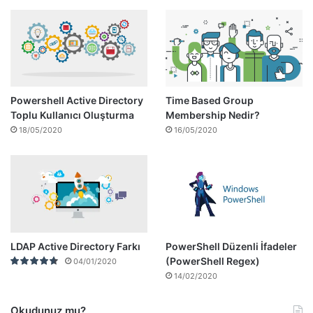
Bilgilerini Sonlandırmak
Connect-ActiveDirectory yada Connect-ExchangeServer
fonksiyonları aracılığı bağlandığımız sunuculardan
bağlantının koparılması gerekmektedir. Bu durum özellikle
Office365 kullanımında da önemli olmaktadır. Disconnect-
Sessions Powershell fonksiyonu açık olan session
Powershell Active Directory
Time Based Group
Toplu Kullanıcı Oluşturma
Membership Nedir?
bilgilerinden istenen bir tanesini id parametresi aracılığı ile
18/05/2020
16/05/2020
sonlandırabilmektedir. Eğer bir parametre verilmezse, tüm
session bilgilerini temizlemektedir.
Function Disconnect-Sessions

{

    [CmdletBinding()]  

    Param (  

LDAP Active Directory Farkı
PowerShell Düzenli İfadeler
        [ Parameter (Mandatory = $false, HelpMessag
(PowerShell Regex)
04/01/2020
        [int] $Id = $null

14/02/2020
    )

    if ($Id) {

Okudunuz mu?
        Remove-PSSession -Id $Id
