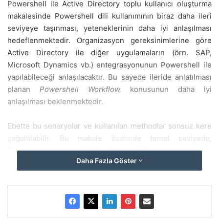
Powershell ile Active Directory toplu kullanıcı oluşturma
makalesinde Powershell dili kullanımının biraz daha ileri
seviyeye taşınması, yeteneklerinin daha iyi anlaşılması
hedeflenmektedir. Organizasyon gereksinimlerine göre
Active Directory ile diğer uygulamaların (örn. SAP,
Microsoft Dynamics vb.) entegrasyonunun Powershell ile
yapılabileceği anlaşılacaktır. Bu sayede ileride anlatılması
planan
Powershell Workflow
konusunun daha iyi
anlaşılması beklenmektedir.
Ebette bu senaryolar ve kullanılan methodlar sonsuz kere
çoğaltılabilir. Bu makale özelinde temel seviyede,
Powershell ile bir REST API – RESTfull web service
Daha Fazla Göster
üzerinden anlık oluşturulan kullanıcı listesi alınıp, Active
Directory üzerinde toplu olarak kullanıcılar oluşturulacaktır.
Kullanıcı oluşturulurken bazı kontrollerden de ayrıca
geçirilecektir.