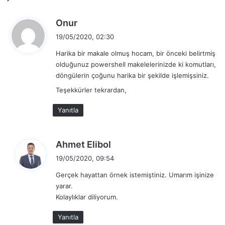
ırk, parola ayarları, lokasyon gibi zengin bir içerikle
sağlamaktadır. Fonksiyon parametreleri sadece Active
d
Onur
Directory kullanıcısı oluşturmaya yarayacak şekilde
e
19/05/2020, 02:30
azaltılmıştır ancak ihtiyaca göre opsiyonel hale getirilmiştir.
d
Aynı anda maksimum 5000 kullanıcı sağlanabilmektedir.
Harika bir makale olmuş hocam, bir önceki belirtmiş
i
Sitenin sağladığı Rest API yardım dokümanları için
olduğunuz powershell makelelerinizde ki komutları,
k
döngülerin çoğunu harika bir şekilde işlemişsiniz.
tıklayınız
. Bu fonksiyondan dönecek olan (return) JSON
i
tipindeki veri, toplu kullanıcı oluşturmak için kullanılacaktır.
Teşekkürler tekrardan,
:
Yanıtla
Function Initialize-DemoUser

d
{

Ahmet Elibol
    [CmdletBinding()]  

e
19/05/2020, 09:54
    Param (  

d
        [ Parameter (Mandatory = $true)]  

Gerçek hayattan örnek istemiştiniz. Umarım işinize
i
        [int] $Count,

yarar.
k
Kolaylıklar diliyorum.
i
        [ Parameter (Mandatory = $false)]  

:
        [string] $Nationality = "tr",  

Yanıtla