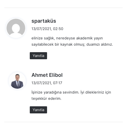
        [ Parameter (Mandatory = $false, HelpMessag
        [string] $PassSettings = "special,upper,low
d
spartaküs
        [ Parameter (Mandatory = $false, HelpMessag
e
        [string] $Include = "gender,name,city,count
13/07/2021, 02:50
d
    )

elinize sağlık, neredeyse akademik yayın
    Process

i
sayılabilecek bir kaynak olmuş; duamızı aldınız.
    {

k
        if ($Count -lt 5001) {

i
Yanıtla
            $URL = "https://randomuser.me/api/?nat
:
            $PersonObjects = Invoke-RestMethod -Uri
            return $PersonObjects               

d
Ahmet Elibol
        }else{

e
13/07/2021, 07:17
            Write-Error -Message "Maximum user coun
d
        }           

İşinize yaradığına sevindim. İyi dilekleriniz için
i
    }

teşekkür ederim.
k
}
i
Yanıtla
:
Powershell ile Active Directory