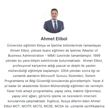
Powershell ile Active Directory toplu kullanıcı
oluşturma hakkında internet üzerinde
yüzlerce makale bulunmaktadır. Sitede
bulunan
Powershell eğitimlerinin
ardından; bir
csv kullanıcı listesini
import-csv
komutu ile
alabilir,
Pipeline
komutu ile ayırabilir, ardından
Ahmet Elibol
dönen toplu (bulk) veriyi
Foreach
döngüsüne
Üniversite eğitimini Kimya ve İşletme bölümlerinde tamamlayan
sokabilirsiniz. Dönen her satır veri için de bir
Ahmet Elibol, yüksek lisans eğitimini de İşletme (Master of
Active Directory kullanıcısı oluşturabilirsiniz
Business Administration - MBA) üzerinde tamamlamıştır. 1999
yılından bu yana bilişim sektöründe bulunmaktadır. Ahmet Elibol,
diye düşünüyoruz. Bu makalede ki asıl amaç
profesyonel kariyerine aldığı pascal ve delphi ile yazılım
Powershell ile entegrasyon senaryolarına
mühendisliği eğitimiyle başlamıştır. 2004 yılından sonra ilgi ve
giriş yapabilmektir.
uzmanlık alanlarını Microsoft Sunucu Sistemleri, Sistem
Programlama ve Bilgi Güvenliği konularında güncellemiştir. Yazar 4
yıl kadar bir akademide Sistem Mühendisliği eğitimleri de vermiştir.
Powershell Active Directory
Yazar hobi amaçlı programlama, yapay zeka, makine öğrenmesi,
yapay sinir ağları, görüntü işleme ve nesnelerin interneti
Toplu Kullanıcı Oluşturma İşlemi
konularında çalışmaktadır. İngilizce, Rusça dillerini bilen Ahmet
Elibol MCT, MCITP, MCTS, MCSE, MCSA vb. uzmanlık sertifikalarına