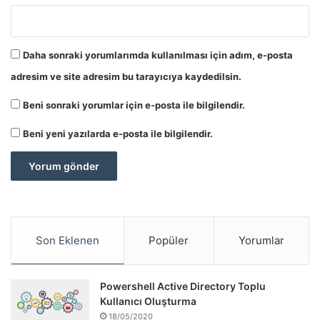
Directory fonksiyonunda da olduğu şekilde opsiyoneldir.
Diğer tüm operasyonlar için Active Directory yada
Exchange server bağlantılarından en az birini yapmak
Daha sonraki yorumlarımda kullanılması için adım, e-posta
gerekir. Eğer kullanıcıya bir email adresi verilecekse bu
adresim ve site adresim bu tarayıcıya kaydedilsin.
bağlantının kullanılması, verilmeyecekse Active Directory
bağlantısının yapılması önerilir.
Beni sonraki yorumlar için e-posta ile bilgilendir.
Beni yeni yazılarda e-posta ile bilgilendir.
Function Connect-ExchangeServer

{

    [CmdletBinding()]  

    Param (  

        [ Parameter (Mandatory = $true, HelpMessage
        [string] $Server,

Son Eklenen
Popüler
Yorumlar
        [ Parameter (Mandatory = $true, HelpMessage
        [string] $Username,

Powershell Active Directory Toplu
        [ Parameter (Mandatory = $true, HelpMessage
Kullanıcı Oluşturma
        [string] $Pass,

18/05/2020